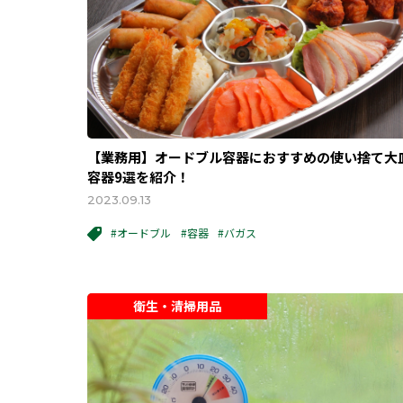
【業務用】オードブル容器におすすめの使い捨て大
容器9選を紹介！
2023.09.13
#オードブル
#容器
#バガス
衛生・清掃用品