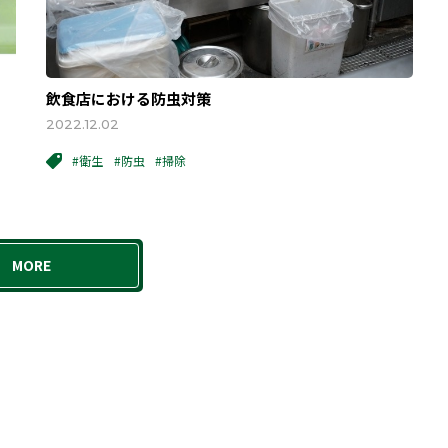
飲食店における防虫対策
2022.12.02
#衛生
#防虫
#掃除
MORE