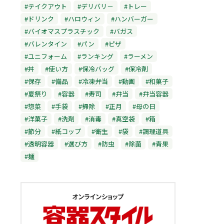
#テイクアウト
#デリバリ－
#トレー
#ドリンク
#ハロウィン
#ハンバーガー
#バイオマスプラスチック
#バガス
#バレンタイン
#パン
#ピザ
#ユニフォーム
#ランキング
#ラーメン
#丼
#使い方
#保冷バッグ
#保冷剤
#保存
#備品
#冷凍弁当
#動画
#和菓子
#夏祭り
#容器
#寿司
#弁当
#弁当容器
#惣菜
#手袋
#掃除
#正月
#母の日
#洋菓子
#洗剤
#消毒
#真空袋
#箱
#節分
#紙コップ
#衛生
#袋
#調理道具
#透明容器
#選び方
#防虫
#除菌
#青果
#麺