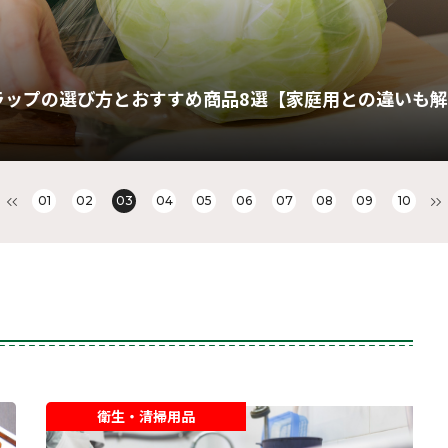
ラップの選び方とおすすめ商品8選【家庭用との違いも
01
02
03
04
05
06
07
08
09
10
衛生・清掃用品