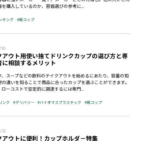
器を購入しているのか、容器選びの参考に...
ンキング
#紙コップ
.10
クアウト用使い捨てドリンクカップの選び方と専
者に相談するメリット
ク、スープなどの飲料のテイクアウトを始めるにあたり、容量の知
材の違いを知ることで商品に合ったカップを選ぶことができます。
、ローコストで安定的に調達するには専門...
リンク
#デリバリ－
#バイオマスプラスチック
#紙コップ
.12
クアウトに便利！カップホルダ－特集