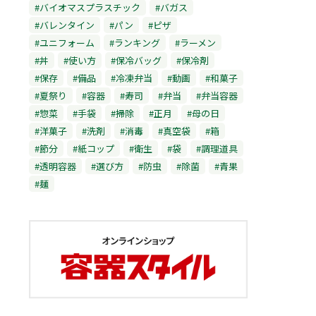
#バイオマスプラスチック
#バガス
#バレンタイン
#パン
#ピザ
#ユニフォーム
#ランキング
#ラーメン
#丼
#使い方
#保冷バッグ
#保冷剤
#保存
#備品
#冷凍弁当
#動画
#和菓子
#夏祭り
#容器
#寿司
#弁当
#弁当容器
#惣菜
#手袋
#掃除
#正月
#母の日
#洋菓子
#洗剤
#消毒
#真空袋
#箱
#節分
#紙コップ
#衛生
#袋
#調理道具
#透明容器
#選び方
#防虫
#除菌
#青果
#麺