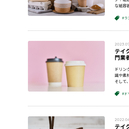
な紙容
#ラ
2023.07
テイ
門業
ドリン
識や素
そして
#ド
2022.04
テイ