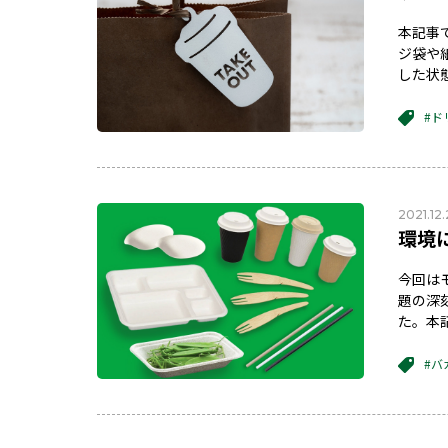
本記事
ジ袋や
した状
#ド
2021.12
環境
今回は
題の深
た。本
#バ