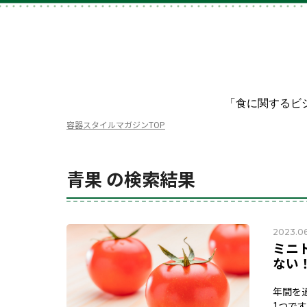
「食に関するビ
容器スタイルマガジンTOP
青果 の検索結果
2023.0
ミニ
ない
年間を
1つで