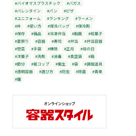
#バイオマスプラスチック
#バガス
#バレンタイン
#パン
#ピザ
#ユニフォーム
#ランキング
#ラーメン
#丼
#使い方
#保冷バッグ
#保冷剤
#保存
#備品
#冷凍弁当
#動画
#和菓子
#夏祭り
#容器
#寿司
#弁当
#弁当容器
#惣菜
#手袋
#掃除
#正月
#母の日
#洋菓子
#洗剤
#消毒
#真空袋
#箱
#節分
#紙コップ
#衛生
#袋
#調理道具
#透明容器
#選び方
#防虫
#除菌
#青果
#麺