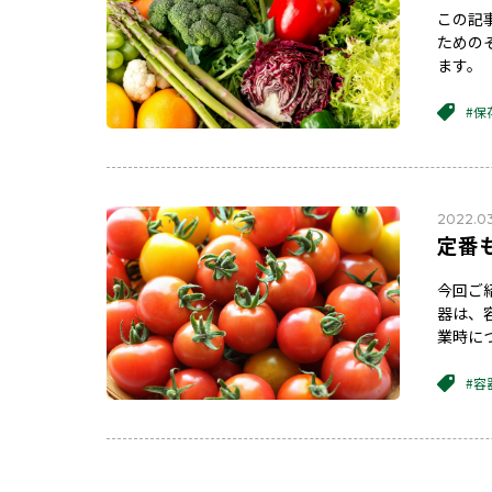
この記
ための
ます。
#保
2022.03
定番
今回ご
器は、
業時に
#容