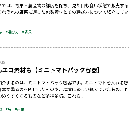
事では、青果・農産物の鮮度を保ち、見た目も良い状態で販売する
それぞれの野菜に適した包装資材とその選び方について紹介してい
存
#選び方
#青果
.15
もエコ素材も【ミニトマトパック容器】
紹介するのは、ミニトマトパック容器です。ミニトマトを入れる容
容器が曇るのを防止したものや、環境に優しい紙でできたもの、作
つめやすくなるものなど多種多様。これら...
器
#袋
#青果