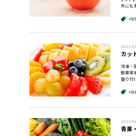
外にも
#容
2022.0
カッ
冷凍・
鮮果実
盛り付
#容
2022.0
青果