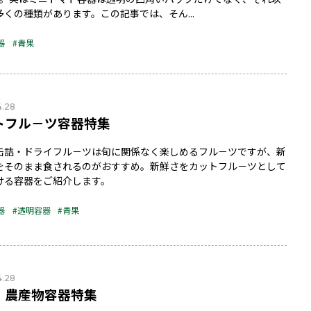
多くの種類があります。この記事では、そん...
器
#青果
4.28
トフル－ツ容器特集
缶詰・ドライフル－ツは旬に関係なく楽しめるフル－ツですが、新
をそのまま食されるのがおすすめ。新鮮さをカットフル－ツとして
ける容器をご紹介します。
器
#透明容器
#青果
4.28
・農産物容器特集