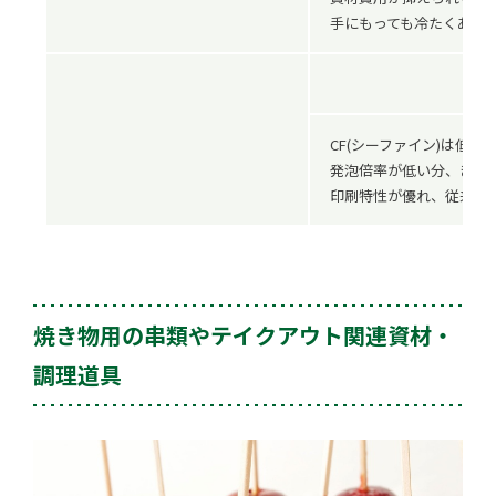
手にもっても冷たくあり
C
CF(シーファイン)は低発
発泡倍率が低い分、きめ
印刷特性が優れ、従来のP
焼き物用の串類やテイクアウト関連資材・
調理道具