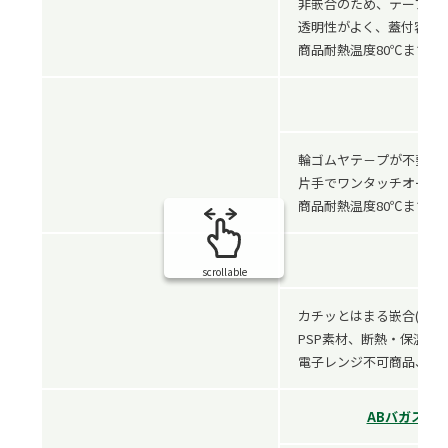
非嵌合のため、テープや
透明性がよく、蓋付容器
商品耐熱温度80℃までの
輪ゴムヤテ－プが不要な
片手でワンタッチオープ
商品耐熱温度80℃までの
scrollable
カチッとはまる嵌合(かん
PSP素材、断熱・保温性
電子レンジ不可商品、耐熱
ABバガス ラ