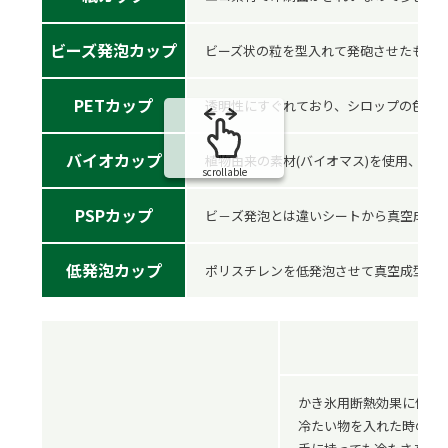
ビーズ発泡カップ
ビーズ状の粒を型入れて発砲させたもの
PETカップ
透明性にすぐれており、シロップの色が
バイオカップ
植物由来の素材(バイオマス)を使用、石
scrollable
PSPカップ
ビ－ズ発泡とは違いシートから真空成形
低発泡カップ
ポリスチレンを低発泡させて真空成型で
エ
かき氷用断熱効果に優れ
冷たい物を入れた時の結