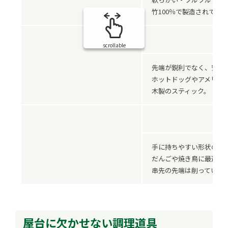
竹100％で製造されてい
十八
scrollable
先端が鋭利でなく、安全
ホットドッグやアメリカ
木製のスティック。
十八
手に持ちやすい形状の鉄
だんごや焼き鳥に最適で
串先の先端は削っていま
屋台に欠かせない調理道具