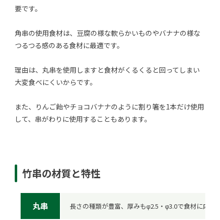
要です。
角串の使用食材は、豆腐の様な軟らかいものやバナナの様な
つるつる感のある食材に最適です。
理由は、丸串を使用しますと食材がくるくると回ってしまい
大変食べにくいからです。
また、りんご飴やチョコバナナのように割り箸を1本だけ使用
して、串がわりに使用することもあります。
竹串の材質と特性
丸串
長さの種類が豊富、厚みもφ2.5・φ3.0で食材に応じ