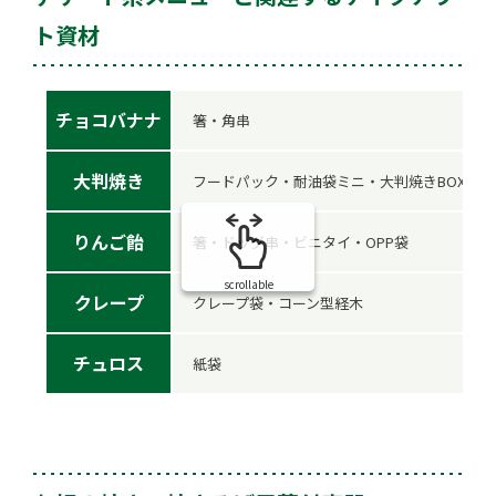
ト資材
チョコバナナ
箸・角串
大判焼き
フードパック・耐油袋ミニ・大判焼きBOX
りんご飴
箸・ドッグ串・ビニタイ・OPP袋
scrollable
クレープ
クレープ袋・コーン型経木
チュロス
紙袋