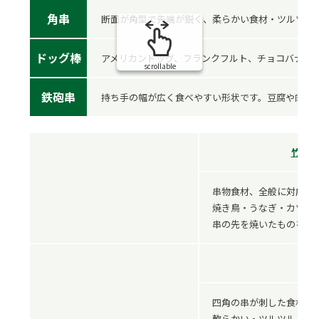
角串
断面が角型で先端が鋭く、柔らかい食材・ツルツル
ドッグ棒
アメリカンドッグ、フランクフルト、チョコバナナ
scrollable
鉄砲串
持ち手の幅が広く食べやすい形状です。豆腐や肉団
竹串 1
串物食材、全般に対応で
焼き鳥・うなぎ・カツ串
串の先を焼いたものを使
四角の串が刺した食材を
軟らかい・ツルツルした