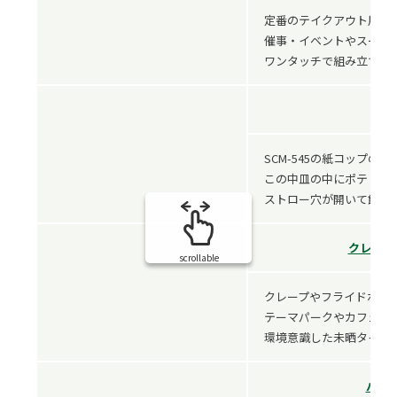
定番のテイクアウト用フ
催事・イベントやスーパ
ワンタッチで組み立てられ
SCM-545の紙コップの
この中皿の中にポテト入
ストロー穴が開いて飲食
クレープ
scrollable
クレープやフライドポテ
テーマパークやカフェ、
環境意識した未晒タイプ
バーガ