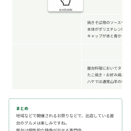
scrollable
焼きそば用のソースや醤
本体がポリエチレン製で
キャップが赤と青から選
屋台料理においてタレを
たこ焼き・お好み焼きな
ハケでは通常山羊の毛を
まとめ
地域などで開催されるお祭りなどで、出店している屋
台のグルメは楽しみですね。
屋台は個性的な特色が出せる専門店。