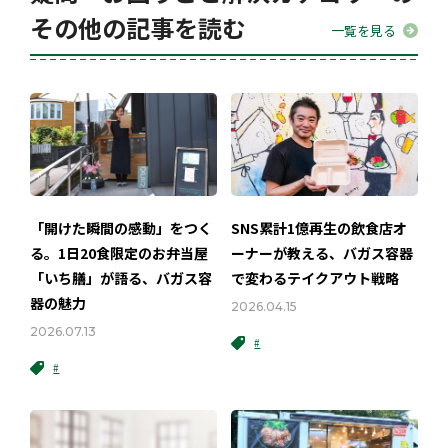
その他の記事を読む
一覧を見る
「開けた瞬間の感動」をつく
SNS累計1億再生の飲食店オ
る。1日20食限定のお弁当屋
ーナーが教える、バガス容器
「いち膳」が語る、バガス容
で変わるテイクアウト戦略
器の魅力
2026.04.15
2026.07.13
#
#