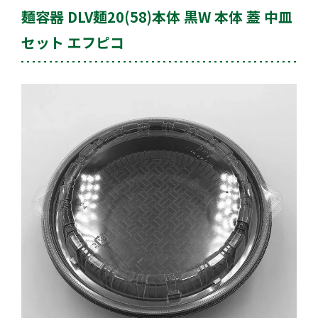
麺容器 DLV麺20(58)本体 黒W 本体 蓋 中皿
セット エフピコ