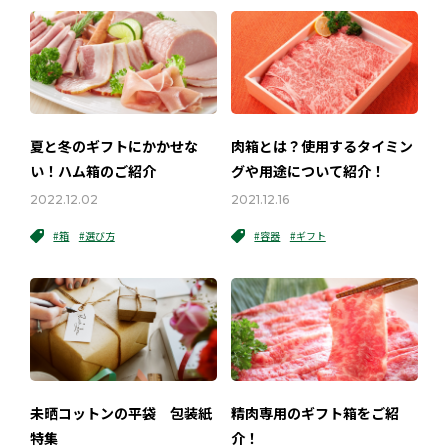
夏と冬のギフトにかかせな
肉箱とは？使用するタイミン
い！ハム箱のご紹介
グや用途について紹介！
2022.12.02
2021.12.16
#箱
#選び方
#容器
#ギフト
未晒コットンの平袋 包装紙
精肉専用のギフト箱をご紹
特集
介！