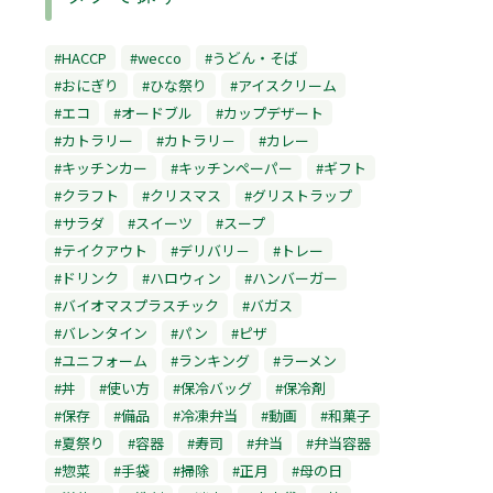
#HACCP
#wecco
#うどん・そば
#おにぎり
#ひな祭り
#アイスクリーム
#エコ
#オードブル
#カップデザート
#カトラリー
#カトラリ－
#カレー
#キッチンカー
#キッチンペーパー
#ギフト
#クラフト
#クリスマス
#グリストラップ
#サラダ
#スイーツ
#スープ
#テイクアウト
#デリバリ－
#トレー
#ドリンク
#ハロウィン
#ハンバーガー
#バイオマスプラスチック
#バガス
#バレンタイン
#パン
#ピザ
#ユニフォーム
#ランキング
#ラーメン
#丼
#使い方
#保冷バッグ
#保冷剤
#保存
#備品
#冷凍弁当
#動画
#和菓子
#夏祭り
#容器
#寿司
#弁当
#弁当容器
#惣菜
#手袋
#掃除
#正月
#母の日