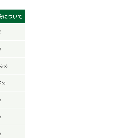
安について
安
分
少なめ
多め
分
分
分