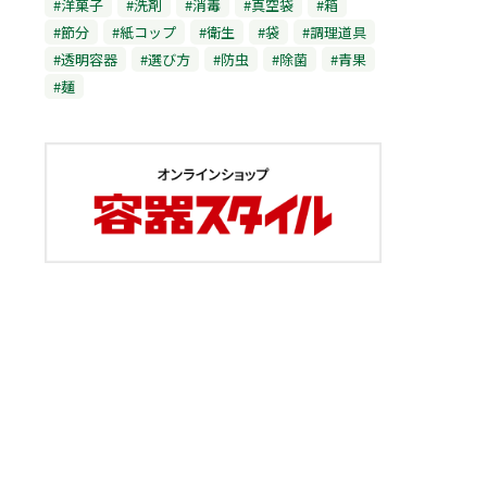
#洋菓子
#洗剤
#消毒
#真空袋
#箱
#節分
#紙コップ
#衛生
#袋
#調理道具
#透明容器
#選び方
#防虫
#除菌
#青果
#麺