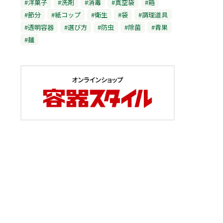
#洋菓子
#洗剤
#消毒
#真空袋
#箱
#節分
#紙コップ
#衛生
#袋
#調理道具
#透明容器
#選び方
#防虫
#除菌
#青果
#麺