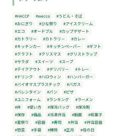
#HACCP
#wecco
#うどん・そば
#おにぎり
#ひな祭り
#アイスクリーム
#エコ
#オードブル
#カップデザート
#カトラリー
#カトラリ－
#カレー
#キッチンカー
#キッチンペーパー
#ギフト
#クラフト
#クリスマス
#グリストラップ
#サラダ
#スイーツ
#スープ
#テイクアウト
#デリバリ－
#トレー
#ドリンク
#ハロウィン
#ハンバーガー
#バイオマスプラスチック
#バガス
#バレンタイン
#パン
#ピザ
#ユニフォーム
#ランキング
#ラーメン
#丼
#使い方
#保冷バッグ
#保冷剤
#保存
#備品
#冷凍弁当
#動画
#和菓子
#夏祭り
#容器
#寿司
#弁当
#弁当容器
#惣菜
#手袋
#掃除
#正月
#母の日