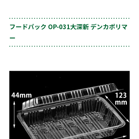
フードパック OP-031大深新 デンカポリマ
ー