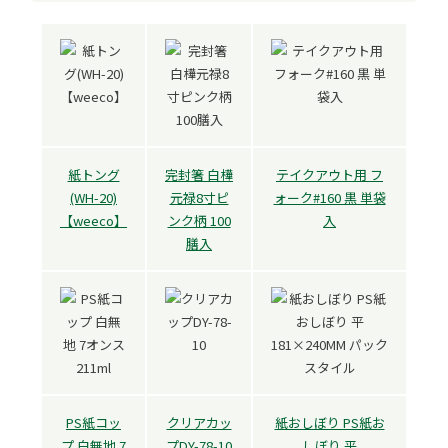
紙トング
完封箸 白樺
テイクアウト用 フ
(WH-20)
元禄8寸ピ
ォーク#160 黒 単袋
【weeco】
ンク柄 100
入
膳入
PS紙コッ
クリアカッ
紙おしぼり PS紙お
プ 白無地 7
プDY-78-10
しぼり 平