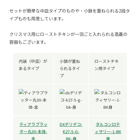
セットが簡単な中皿タイプのものや・小鉢を重ねられる2段タ
イプものも用意しています。
クリスマス用にロ－ストチキンが一羽ごと入れられる高蓋の
容器もございます。
内装（中皿）が
小鉢が重ね
ロ－ストチキ
あるタイプ
られるタイ
ン用タイプ
プ
ティアラプラッ
DXデリデコ-
タルコンロテ
ター丸30-本体-
K27-5-G-
ィサリー-1-BK
金
BK-身
身