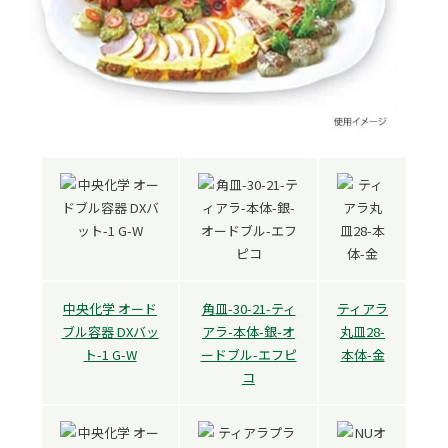
中央化学 オード
角皿-30-21-ティ
ティアラ
ブル容器 DXバッ
アラ-本体-銀-オ
丸皿28-
ト-1 G-W
ードブル-エフピ
本体-金
コ