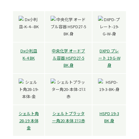
Dx小判皿
中央化学 オードブ
DXPD プレ
K-4 BK
ル容器 HSPD27-5
ート 19 G-W
BK 身
身
シェルト角
シェルトプラッタ
HSPD 19-3
28-19 本体
ー角20 本体 ｴﾘｽ赤
BK 身
金