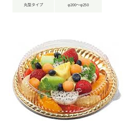
丸型タイプ
φ200～φ250