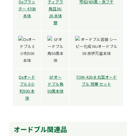
Dxプラッ
ティアラ
市松(40)黒・赤フチ
ター 470B
角皿36-
本体
26 本体
銀
Dxオード
SFオー
TOM-420-B 丸型オード
ブル E小
ドブル角
ブル 琉華 セット
判500 本
50黒本体
体
オードブル関連品