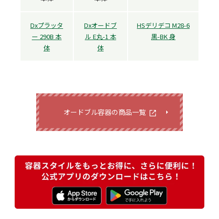
Dxプラッタ
Dxオードブ
HSデリデコ M28-6
ー 290B 本
ル E丸-1 本
黒-BK 身
体
体
オードブル容器の商品一覧