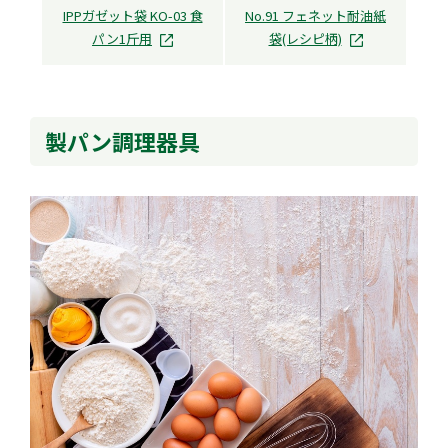
IPPガゼット袋 KO-03 食
No.91 フェネット耐油紙
パン1斤用
袋(レシピ柄)
製パン調理器具