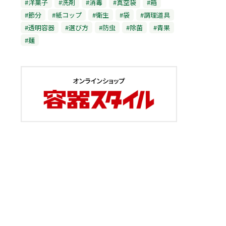
#洋菓子
#洗剤
#消毒
#真空袋
#箱
#節分
#紙コップ
#衛生
#袋
#調理道具
#透明容器
#選び方
#防虫
#除菌
#青果
#麺