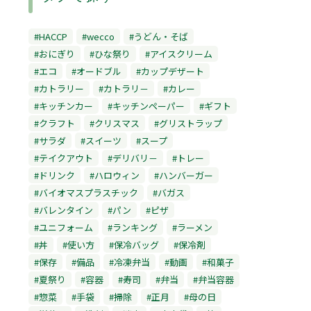
#HACCP
#wecco
#うどん・そば
#おにぎり
#ひな祭り
#アイスクリーム
#エコ
#オードブル
#カップデザート
#カトラリー
#カトラリ－
#カレー
#キッチンカー
#キッチンペーパー
#ギフト
#クラフト
#クリスマス
#グリストラップ
#サラダ
#スイーツ
#スープ
#テイクアウト
#デリバリ－
#トレー
#ドリンク
#ハロウィン
#ハンバーガー
#バイオマスプラスチック
#バガス
#バレンタイン
#パン
#ピザ
#ユニフォーム
#ランキング
#ラーメン
#丼
#使い方
#保冷バッグ
#保冷剤
#保存
#備品
#冷凍弁当
#動画
#和菓子
#夏祭り
#容器
#寿司
#弁当
#弁当容器
#惣菜
#手袋
#掃除
#正月
#母の日